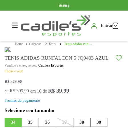
Somente produtos originais
Parcelamos em até 10x sem juros
Frete grátis a partir de R$ 399,99*
Entrar
calçados
tenis
tenis adidas runfalcon 5 jq9403 azul
TENIS ADIDAS RUNFALCON 5 JQ9403 AZUL
Cadile's Esportes
Clique e veja!
R$
379
,
90
R$
39
,
99
R$
399
,
90
em
10
de
ou
Formas de pagamento
34
35
36
37
38
39