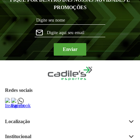
PROMOÇÕES
Enviar
Redes sociais
Localização
Rua José Bonifácio, 189, 
Centro, Ijui - RS 
Institucional