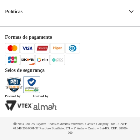
Fale conosco
(55) 99132-4240
Políticas
Quem somos
Privacidade e segurança
Horários de atendimento
Política de entrega
Formas de pagamento
Trabalhe conosco
Trocas e devoluções
Dúvidas frequentes
Selos de segurança
Powered by
Evolved by
Ⓡ 2023 Cadile’s Esportes. Todos os direitos reservados. Cadile’s Company Ltda – CNPJ:
48.948.299/0001-37 Rua José Bonifácio, 371 – 2º Andar – Centro – Ijuí-RS. CEP: 98700-
000