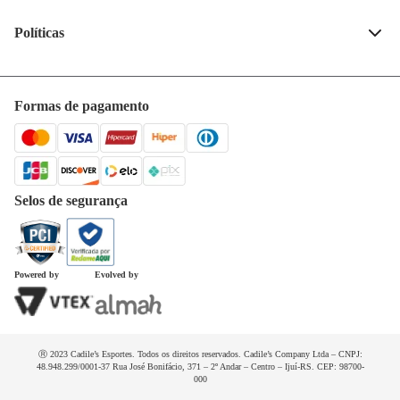
Fale conosco
(55) 99132-4240
Políticas
Quem somos
Privacidade e segurança
Horários de atendimento
Política de entrega
Formas de pagamento
Trabalhe conosco
Trocas e devoluções
Dúvidas frequentes
Selos de segurança
Powered by
Evolved by
Ⓡ 2023 Cadile’s Esportes. Todos os direitos reservados. Cadile’s Company Ltda – CNPJ:
48.948.299/0001-37 Rua José Bonifácio, 371 – 2º Andar – Centro – Ijuí-RS. CEP: 98700-
000