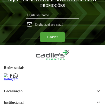
PROMOÇÕES
Enviar
Redes sociais
Localização
Rua José Bonifácio, 189, 
Centro, Ijui - RS 
Institucional