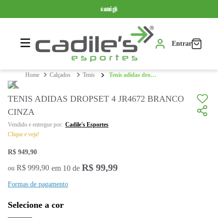
Somente produtos originais
Parcelamos em até 10x sem juros
Frete grátis a partir de R$ 399,99*
Entrar
calçados
tenis
tenis adidas dropset 4 jr4672 branco cinza
TENIS ADIDAS DROPSET 4 JR4672 BRANCO
CINZA
Cadile's Esportes
Clique e veja!
R$
949
,
90
R$
99
,
99
R$
999
,
90
em
10
de
ou
Formas de pagamento
Selecione a cor