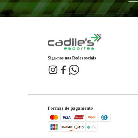
10
R$
29
,
99
x
R$
299
,
90