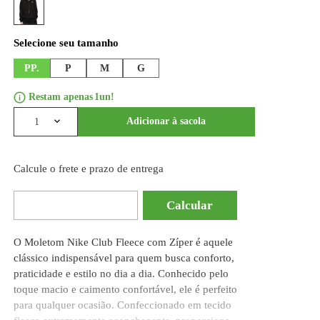
Formas de pagamento
Selecione a cor
PP.
P
M
G
1
Adicionar à
1
Calcule o frete e prazo de entrega