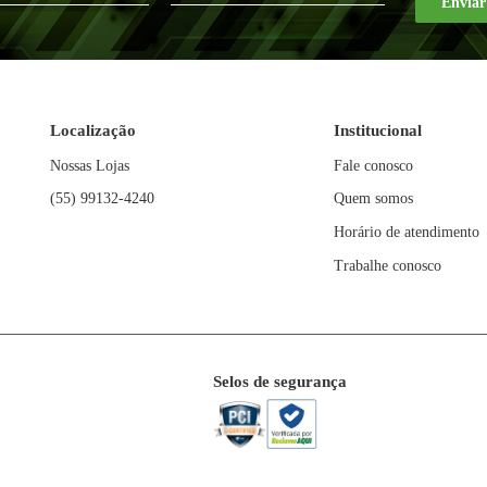
10
R$
39
,
99
10
R$
x
x
R$
399
,
90
R$
399
,
9
FIQUE POR DENTRO DAS NO
NOVIDADES E PROMOÇÕ