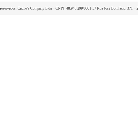
Localização
I
Nossas Lojas
F
(55) 99132-4240
H
T
Selos de seguranç