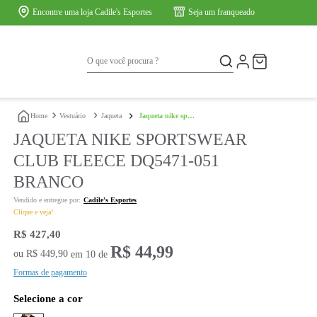
Encontre uma loja Cadile's Esportes
O que você procura ?
ios
Marcas
vestuário
jaqueta
jaqueta nike sportswear club fleece d
JAQUETA NIKE SPORTSWEAR
CLUB FLEECE DQ547
BRANCO
Cadile's Esportes
Clique e veja!
R$
427
,
40
R$
44
,
99
ou
R$
449
,
90
em
10
de