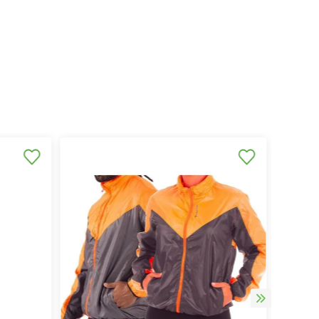
máximo conforto em qualquer mome
mbém