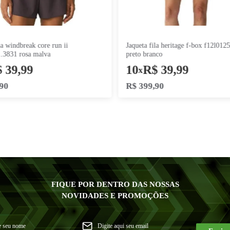
jaqueta fila windbreak core run ii
jaqueta fila heritage f-box f12l01253.3734
f12r00381.3831 rosa malva
preto branc