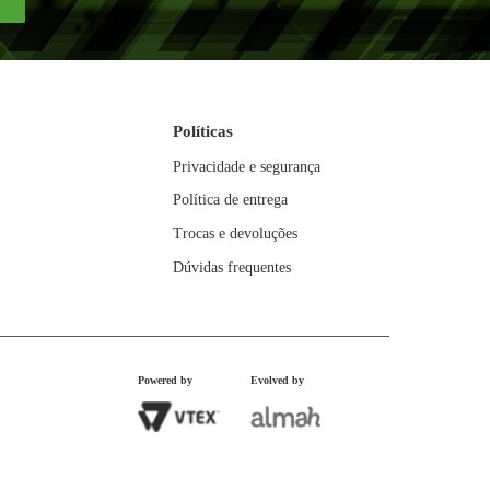
39
,
99
10
R$
27
,
99
x
0
R$
279
,
90
SSAS
ES
Enviar