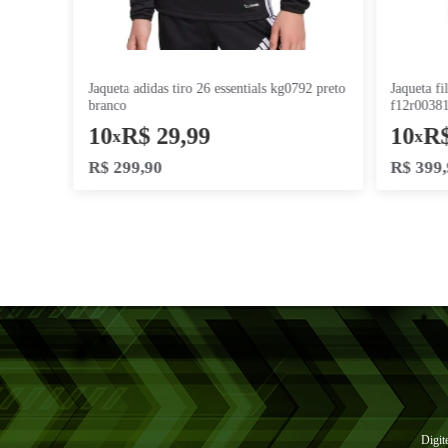
jaqueta adidas tiro 26 essentials kg0792 preto
branco