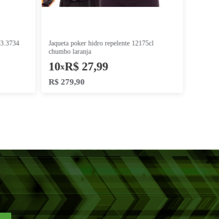
jaqueta poker hidro repelente 12175cl
o
chumbo laranja