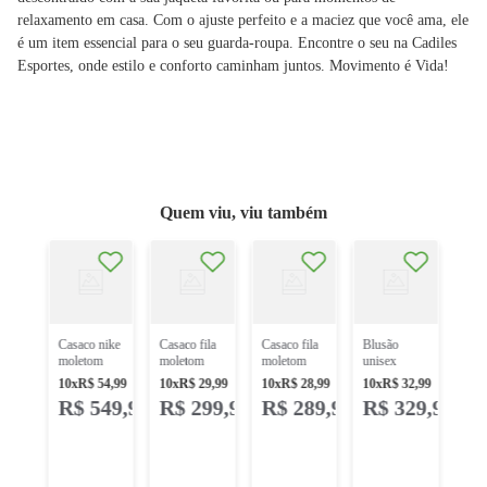
relaxamento em casa. Com o ajuste perfeito e a maciez que você ama, ele
é um item essencial para o seu guarda-roupa. Encontre o seu na Cadiles
Esportes, onde estilo e conforto caminham juntos. Movimento é Vida!
Quem viu, viu também
casaco nike
MAS
Ú
54-
spo
ADES
UN
a
club
90
R$
F
50
bv2
24
,
99
9
x
R
pret
49
,
95
R
casaco nike
casaco fila
casaco fila
blusão
moletom
moletom
moletom
unisex
fleece
classic b
explorer
umbro tape
10
x
R$
54
,
99
10
x
R$
29
,
99
10
x
R$
28
,
99
10
x
R$
32
,
99
hoodie
f12l01672.3866
f11l152.160
f.c.
R$
549
,
90
R$
299
,
90
R$
289
,
90
R$
329
,
99
if0685-229
bege
preto
aguardar cor