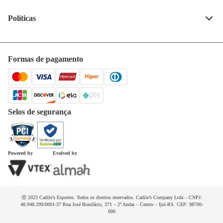
Fale conosco
(55) 99132-4240
Políticas
Quem somos
Privacidade e segurança
Horários de atendimento
Política de entrega
Formas de pagamento
Trabalhe conosco
Trocas e devoluções
Dúvidas frequentes
Selos de segurança
Powered by
Evolved by
Ⓡ 2023 Cadile’s Esportes. Todos os direitos reservados. Cadile’s Company Ltda – CNPJ:
48.948.299/0001-37 Rua José Bonifácio, 371 – 2º Andar – Centro – Ijuí-RS. CEP: 98700-
000