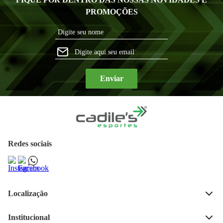
PROMOÇÕES
Enviar
Redes sociais
Localização
Rua José Bonifácio, 189, 
Centro, Ijui - RS 
Institucional