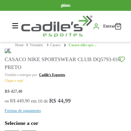
Somente produtos originais
Parcelamos em até 10x sem juros
Frete grátis a partir de R$ 399,99*
Entrar
vestuário
casaco
casaco nike sportswear club dq5793-010 preto
CASACO NIKE SPORTSWEAR CLUB DQ5793-010
PRETO
Cadile's Esportes
Clique e veja!
R$
427
,
40
R$
44
,
99
R$
449
,
90
em
10
de
ou
Formas de pagamento
Selecione a cor