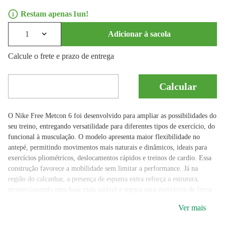
1
1
Adicionar à sacola
Calcule o frete e prazo de entrega
O Nike Free Metcon 6 foi desenvolvido para ampliar as possibilidades do
seu treino, entregando versatilidade para diferentes tipos de exercício, do
funcional à musculação. O modelo apresenta maior flexibilidade no
antepé, permitindo movimentos mais naturais e dinâmicos, ideais para
exercícios pliométricos, deslocamentos rápidos e treinos de cardio. Essa
construção favorece a mobilidade sem limitar a performance. Já na
região do calcanhar, a presença de espuma extra reforça a estrutura,
proporcionando uma base mais estável e segura para exercícios de força,
como agachamentos e levantamentos. Essa combinação entre
Ver mais
flexibilidade e suporte é o que torna o modelo adaptável a diferentes
estímulos de treino. É um tênis indicado para quem busca equilíbrio