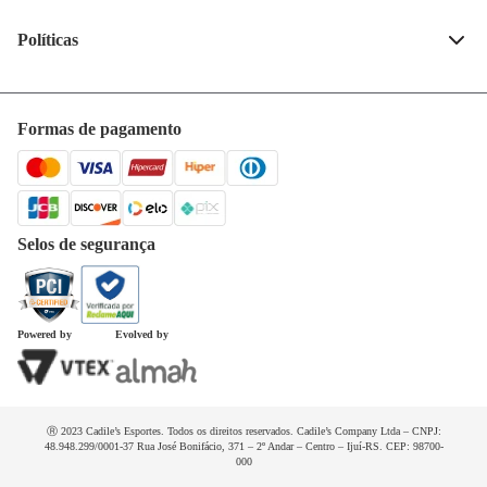
Fale conosco
(55) 99132-4240
Políticas
Quem somos
Privacidade e segurança
Horários de atendimento
Política de entrega
Formas de pagamento
Trabalhe conosco
Trocas e devoluções
Dúvidas frequentes
Selos de segurança
Powered by
Evolved by
Ⓡ 2023 Cadile’s Esportes. Todos os direitos reservados. Cadile’s Company Ltda – CNPJ:
48.948.299/0001-37 Rua José Bonifácio, 371 – 2º Andar – Centro – Ijuí-RS. CEP: 98700-
000