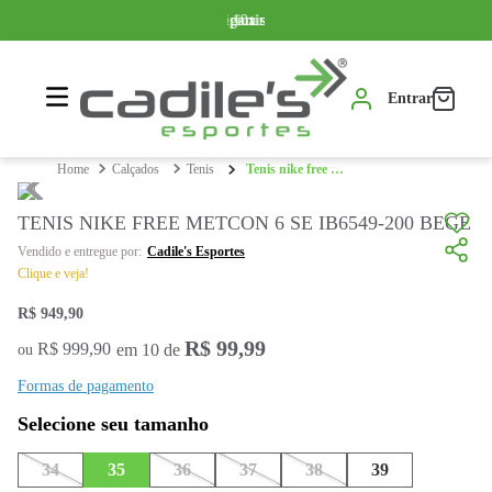
Somente produtos originais
Parcelamos em até 10x sem juros
Frete grátis a partir de R$ 399,99*
Entrar
calçados
tenis
tenis nike free metcon 6 se ib6549-200 bege
TENIS NIKE FREE METCON 6 SE IB6549-200 BEGE
Cadile's Esportes
Clique e veja!
R$
949
,
90
R$
99
,
99
R$
999
,
90
em
10
de
ou
Formas de pagamento
34
35
36
37
38
39