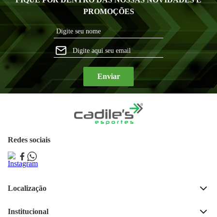
PROMOÇÕES
Enviar
Redes sociais
Localização
Rua José Bonifácio, 189, 
Centro, Ijui - RS 
Institucional