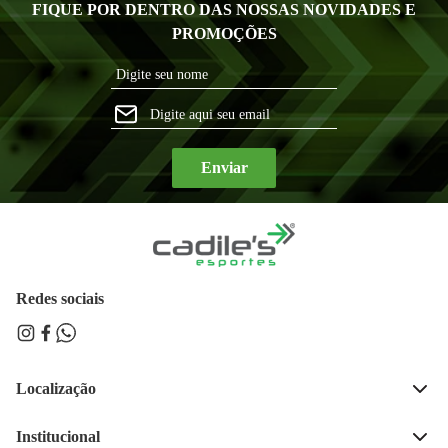
FIQUE POR DENTRO DAS NOSSAS NOVIDADES E
PROMOÇÕES
Enviar
Redes sociais
Localização
Rua José Bonifácio, 189, 
Centro, Ijui - RS 
Institucional