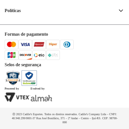
Fale conosco
(55) 99132-4240
Políticas
Quem somos
Privacidade e segurança
Horários de atendimento
Política de entrega
Formas de pagamento
Trabalhe conosco
Trocas e devoluções
Dúvidas frequentes
Selos de segurança
Powered by
Evolved by
Ⓡ 2023 Cadile’s Esportes. Todos os direitos reservados. Cadile’s Company Ltda – CNPJ:
48.948.299/0001-37 Rua José Bonifácio, 371 – 2º Andar – Centro – Ijuí-RS. CEP: 98700-
000