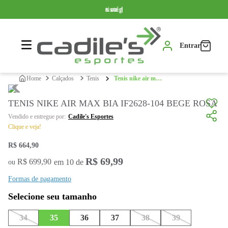
Somente produtos originais
Parcelamos em até 10x sem juros
Frete grátis a partir de R$ 399,99*
Entrar
calçados
tenis
tenis nike air max bia if2628-104 bege rosa
TENIS NIKE AIR MAX BIA IF2628-104 BEGE ROSA
Cadile's Esportes
Clique e veja!
R$
664
,
90
R$
69
,
99
R$
699
,
90
em
10
de
ou
Formas de pagamento
34
35
36
37
38
39