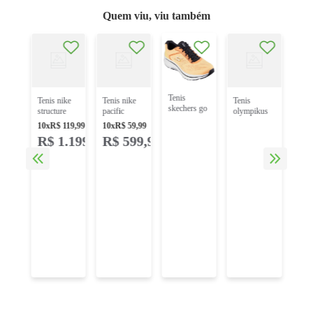
Quem viu, viu também
tenis adidas
n
dur
291
id2
eto
bra
tenis
tenis nike
tenis nike
tenis
skechers go
structure
pacific
olympikus
run consist
plus
hm4771-
urb
10
x
R$
119
,
99
10
x
R$
59
,
99
2.0
hq3049-500
105 branco
43610377
R$
1
.
199
,
90
R$
599
,
90
220865br/org
laranja roxo
bege
branco
laranja pre