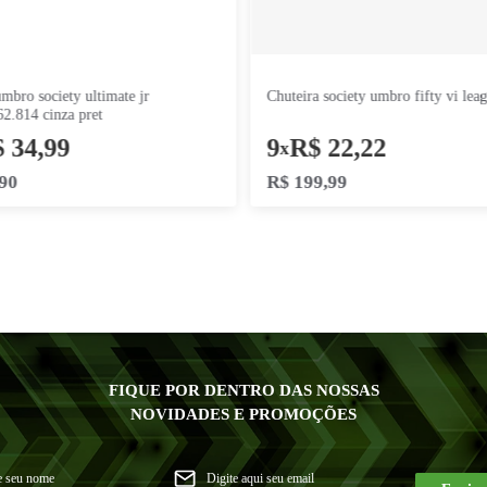
chuteira umbro society ultimate jr
chuteira s
u07fb00262.814 cinza pret