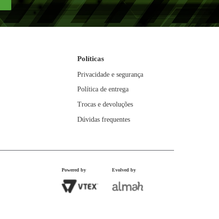
2
,
22
10
R$
39
,
99
x
9
R$
399
,
99
SSAS
ES
Enviar