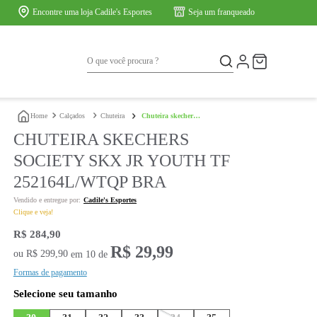
Encontre uma loja Cadile's Esportes
O que você procura ?
ios
Marcas
calçados
chuteira
chuteira skechers society skx jr y
CHUTEIRA SKECHERS
SOCIETY SKX JR YO
252164L/WTQP BRA
Cadile's Esportes
Clique e veja!
R$
284
,
90
R$
29
,
99
ou
R$
299
,
90
em
10
de