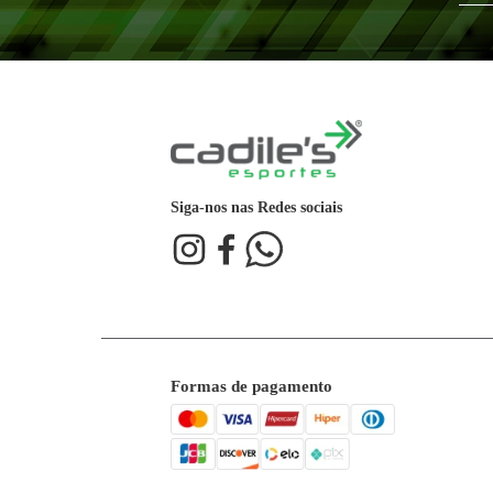
10
R$
64
,
99
x
R$
649
,
90