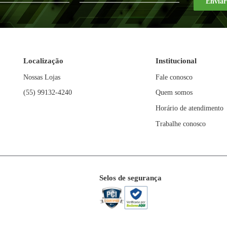
10
R$
34
,
99
9
R$
2
x
x
R$
349
,
90
R$
199
,
9
FIQUE POR DENTRO DAS NO
NOVIDADES E PROMOÇÕ