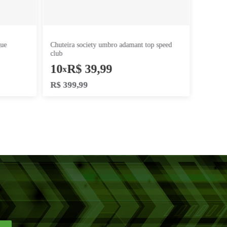
ociety umbro fifty vi league
chuteira society umbro adamant top speed
club