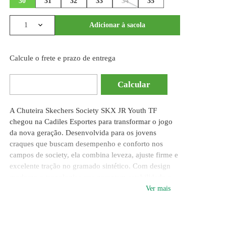
Formas de pagamento
30
31
32
33
Adicionar à
1
Calcule o frete e prazo de entrega
A Chuteira Skechers Society SKX J
chegou na Cadiles Esportes para tra
da nova geração. Desenvolvida para
craques que buscam desempenho e 
campos de society, ela combina levez