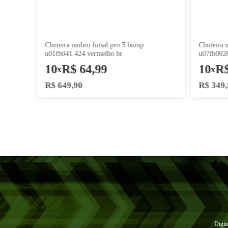
chuteira umbro futsal pro 5 bump
u01fb041.424 vermelho br