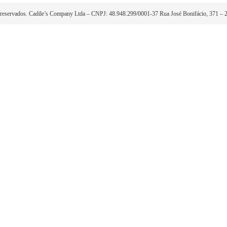
Localização
I
Nossas Lojas
F
(55) 99132-4240
H
T
Selos de seguranç