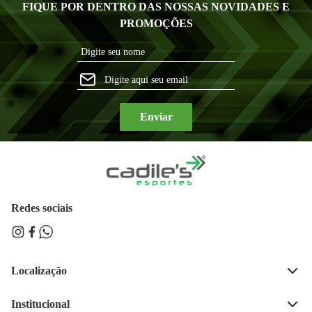
FIQUE POR DENTRO DAS NOSSAS NOVIDADES E
PROMOÇÕES
Enviar
Redes sociais
Localização
Rua José Bonifácio, 189, 
Centro, Ijui - RS 
Institucional