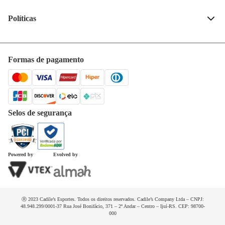
Fale conosco
(55) 99132-4240
Políticas
Quem somos
Privacidade e segurança
Horários de atendimento
Política de entrega
Formas de pagamento
Trabalhe conosco
Trocas e devoluções
Dúvidas frequentes
Selos de segurança
Powered by
Evolved by
Ⓡ 2023 Cadile’s Esportes. Todos os direitos reservados. Cadile’s Company Ltda – CNPJ:
48.948.299/0001-37 Rua José Bonifácio, 371 – 2º Andar – Centro – Ijuí-RS. CEP: 98700-
000