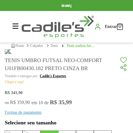
Somente produtos originais
Parcelamos em até 10x sem juros
Frete grátis a partir de R$ 399,99*
Entrar
calçados
tenis
tenis umbro futsal neo-comfort u01fb00430.182 preto cinza br
TENIS UMBRO FUTSAL NEO-COMFORT
U01FB00430.182 PRETO CINZA BR
Cadile's Esportes
Clique e veja!
R$
341
,
90
R$
35
,
99
R$
359
,
90
em
10
de
ou
Formas de pagamento