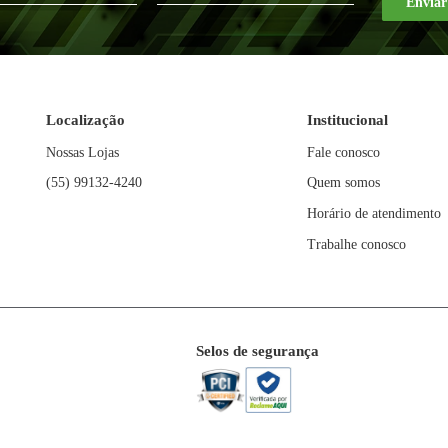
10
R$
44
,
99
10
R$
x
x
R$
449
,
90
R$
499
,
9
FIQUE POR DENTRO DAS NO
NOVIDADES E PROMOÇÕ