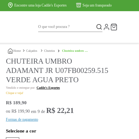
Encontre uma loja Cadile's Esportes
O que você procura ?
ios
Marcas
calçados
chuteira
chuteira umbro adamant jr u07fb00
CHUTEIRA UMBRO
ADAMANT JR U07FB0
VERDE AGUA PRET
Cadile's Esportes
Clique e veja!
R$
189
,
90
R$
22
,
21
ou
R$
199
,
90
em
9
de