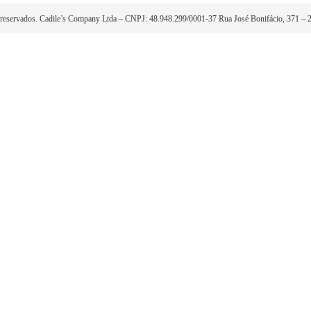
Localização
I
Nossas Lojas
F
(55) 99132-4240
H
T
Selos de seguranç