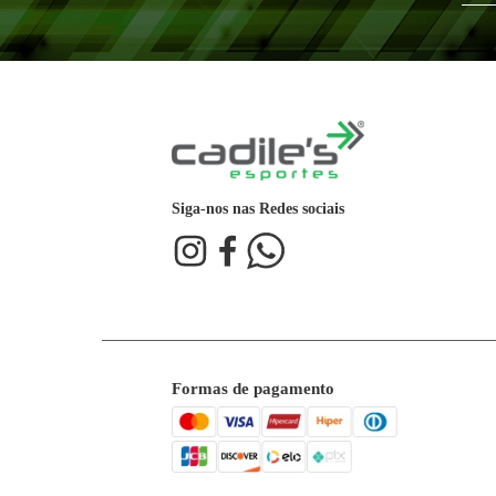
10
R$
37
,
99
x
R$
379
,
90