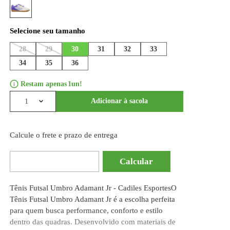
Formas de pagamento
Selecione a cor
28
29
30
31
34
35
36
1
Adicionar à
1
Calcule o frete e prazo de entrega