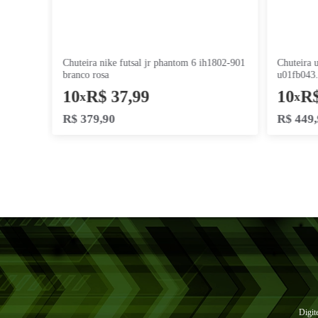
chuteira nike futsal jr phantom 6 ih1802-901
branco rosa