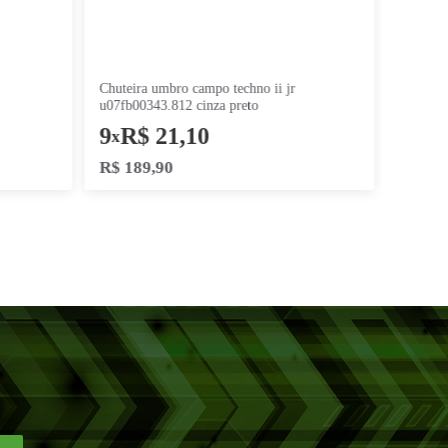
chuteira umbro campo techno ii jr
120 preto branco
u07fb00343.812 cinza pre