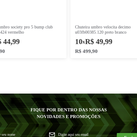
chuteira umbro society pro 5 bump club
chuteira umbro velocita decimo
u01fb043.424 vermelho
u03fb00385.