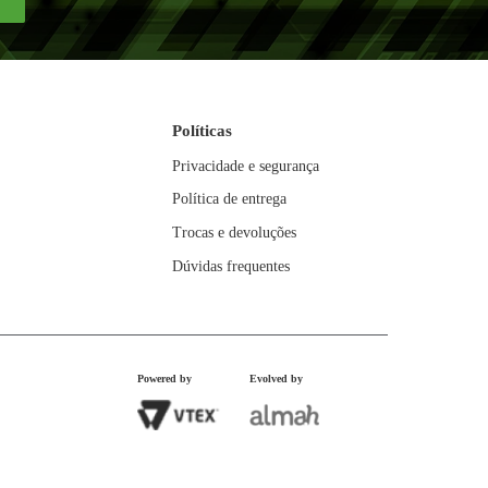
49
,
99
9
R$
21
,
10
x
0
R$
189
,
90
SSAS
ES
Enviar