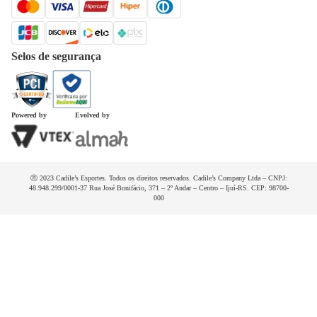
Dúvidas frequentes
Selos de segurança
Powered by
Evolved by
Ⓡ 2023 Cadile’s Esportes. Todos os direitos reservados. Cadile’s Company Ltda – CNPJ:
48.948.299/0001-37 Rua José Bonifácio, 371 – 2º Andar – Centro – Ijuí-RS. CEP: 98700-
000