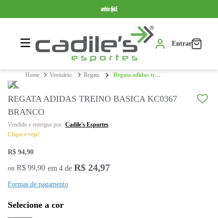
Somente produtos originais
Parcelamos em até 10x sem juros
Frete grátis a partir de R$ 399,99*
Aqui Movimento é Vida
Entrar
vestuário
regata
regata adidas treino basica kc0367 branco
REGATA ADIDAS TREINO BASICA KC0367
BRANCO
Cadile's Esportes
Clique e veja!
R$
94
,
90
R$
24
,
97
R$
99
,
90
em
4
de
ou
Formas de pagamento
Selecione a cor