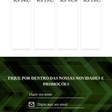
essentials
amarelo
preto
ka0259
branco
FIQUE POR DENTRO DAS NOSSAS NOVIDADES E
PROMOÇÕES