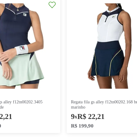
regata adidas essentials jd0545 branco
regata fila 
5
R$
23
,
98
4
R$
24
x
x
R$
119
,
90
R$
99
,
90