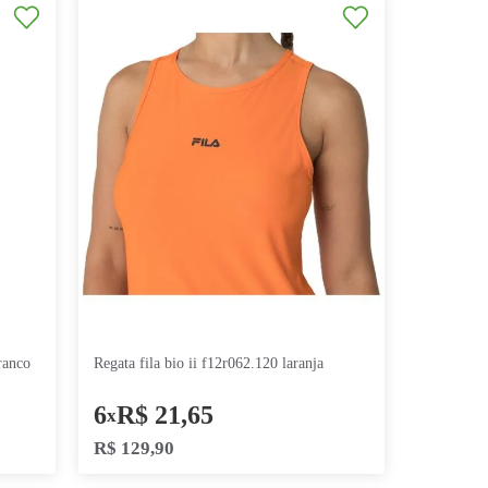
longa swim sm370262.188 preto
regata fila gs alley f12tn00202.3182
marinho amarelo
,
97
9
R$
22
,
21
x
R$
199
,
90