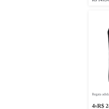
Nude Mushroom Claro
GRID
Lilas/Branco
ESSENCIAL
Royal/Preto