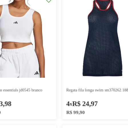
ka0259 branc
7
R$
21
,
41
7
R$
21
x
x
R$
149
,
90
R$
149
,
90