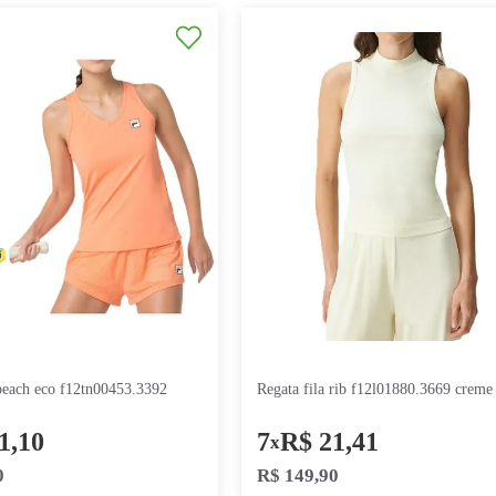
a gs alley f12tn00202.3405
regata fila gs alley f12tn00202.168 branco
marinho verde
marinho
9
R$
22
,
21
9
R$
22
x
x
R$
199
,
90
R$
199
,
90