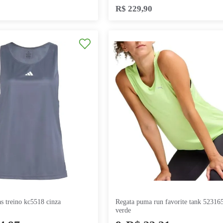
R$
149
,
90
R$
99
,
90