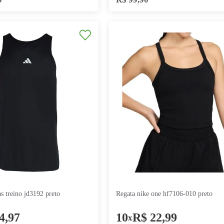
regata adidas adi365 ka0297 preto
regata adida
7
R$
21
,
41
4
R$
24
x
x