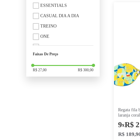
ROSA BEGE
NAO INFORMADO
PRETO VERMELHO
GOLA REDONDA
PRETO CHUMBO
CAVADA
MARROM
MACHAO
MARINHO VERDE
regata fil
GOLA V
LARANJA
CINZA MESCLA
Nome Modelo
BRANCO VERMELHO
BASIC
BRANCO PRATA
ESSENTIALS
BRANCO MARINHO
CASUAL DIA A DIA
BORDO
TREINO
BEGE