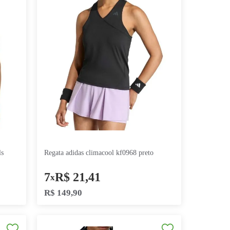
regata adidas climacool kf