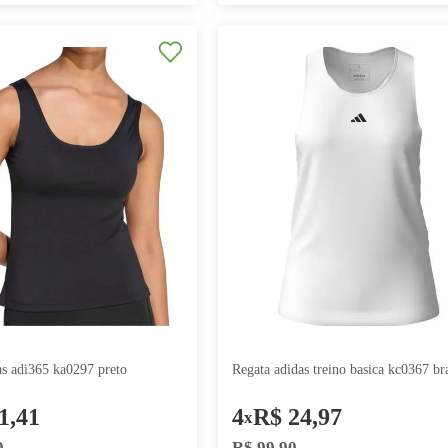
a beach eco f12tn00453.3392
regata fila 
laranja coral
9
R$
21
,
10
7
R$
21
x
x
R$
189
,
90
R$
149
,
90