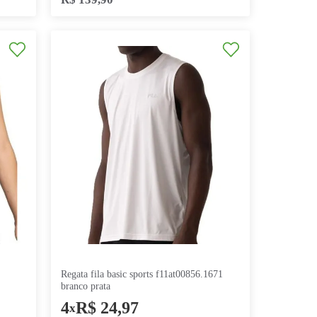
s treino basica kc0367 branco
regata nike dri-fit dx0706-
,
97
6
R$
23
,
31
x