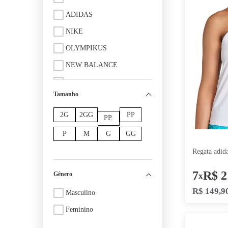
Marca
FILA
ADIDAS
NIKE
OLYMPIKUS
NEW BALANCE
UMBRO
Tamanho
POKER
2G
2GG
PP
PENALTY
PP.
PUMA
P
M
G
GG