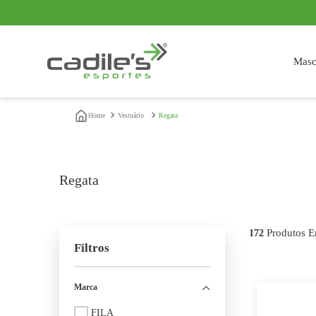
s
Frete grátis acima de R$ 399,90*
vestuário
regata
regata
172