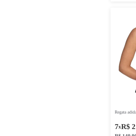
ONE
AZUL ROYAL
DRI
AMARELO NEON
Faixas De Preço
RUN
Navy
MILER
R$ 27,00
R$ 300,00
Lime
BIO
Black/Graphite
X
White
ESPORTE
White/White
DRIFT
regata fil
Grena/White/Green
SPORTSWEAR
Fiery Coral
LETTER
Black/Black/Black
POWER
Rosa Cosmico
PERFORMANCE