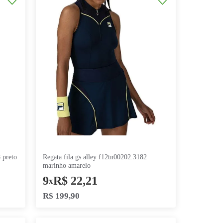
o
,
41
7
R$
21
,
41
x
R$
149
,
90